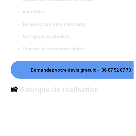
Industries
Bureaux, cabinets médicaux
Entrepôts et ateliers
Copropriétés commerciales
Demandez votre devis gratuit — 06 67 52 87 70
📸
 Exemple de réalisation