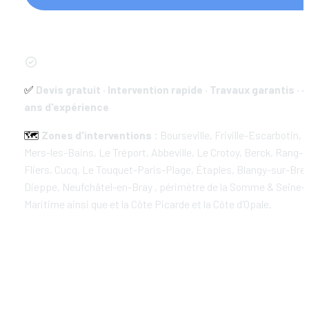
✅
Devis gratuit · Intervention rapide · Travaux garantis · +
ans d'expérience
🗺️
 Zones d'interventions :
 Bourseville, Friville-Escarbotin, E
Mers-les-Bains, Le Tréport, Abbeville, Le Crotoy, Berck, Rang-d
Fliers, Cucq, Le Touquet-Paris-Plage, Étaples, Blangy-sur-Bresl
Dieppe, Neufchâtel-en-Bray , périmètre de la Somme & Seine-
Maritime ainsi que et la Côte Picarde et la Côte d'Opale.