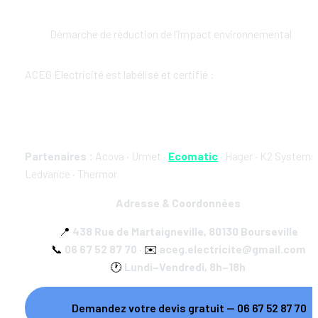
Démarche de réduction de l'impact environnemental
ACEG Électricité est labélisé et certifié :
Partenaires :
 Acova · Urmet · 
Ecomatic
 · Hager · K2 Systems ·
Ledvance · Thermor
Adresse & Coordonnées
📍
 438 Rue de Martaigneville, 80130 Bourseville
📞
 06 67 52 87 70 · 
✉️
 aceg.electricite@gmail.com
🕐
 Lundi–Vendredi, 8h–18h
Demandez votre devis gratuit — 06 67 52 87 70