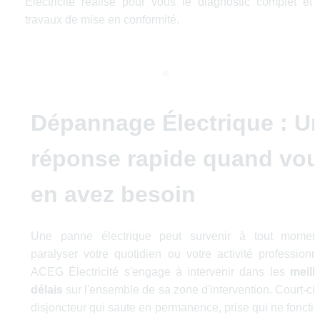
Électricité réalise pour vous le diagnostic complet et l
travaux de mise en conformité.
Dépannage Électrique : Un
réponse rapide quand vou
en avez besoin
Une panne électrique peut survenir à tout moment
paralyser votre quotidien ou votre activité professionnel
ACEG Électricité s'engage à intervenir dans les 
meille
délais
 sur l'ensemble de sa zone d'intervention. Court-circ
disjoncteur qui saute en permanence, prise qui ne fonctio