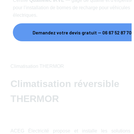
Certifié 
Qualifelec IRVE
 — gage de qualité et d'expertise 
pour l'installation de bornes de recharge pour véhicules 
électriques.
Demandez votre devis gratuit — 06 67 52 87 70
Climatisation THERMOR
Climatisation réversible 
THERMOR
ACEG Électricité propose et installe les solutions 