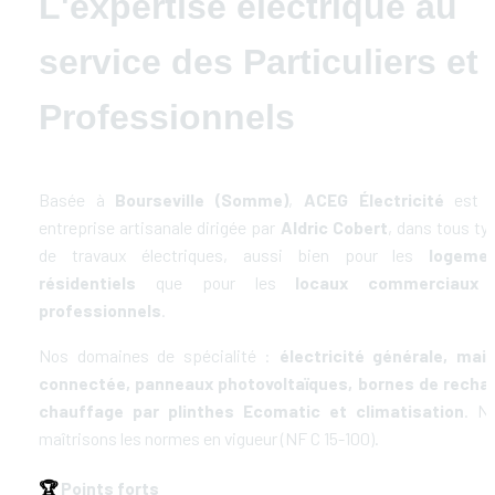
L'expertise électrique au 
service des Particuliers et 
Professionnels
Basée à 
Bourseville (Somme)
, 
ACEG Électricité
 est u
entreprise artisanale dirigée par 
Aldric Cobert
, dans tous typ
de travaux électriques, aussi bien pour les 
logemen
résidentiels
 que pour les 
locaux commerciaux 
professionnels
.
Nos domaines de spécialité : 
électricité générale, mais
connectée, panneaux photovoltaïques, bornes de rechar
chauffage par plinthes Ecomatic et climatisation
. No
maîtrisons les normes en vigueur (NF C 15-100).
🏆
 Points forts