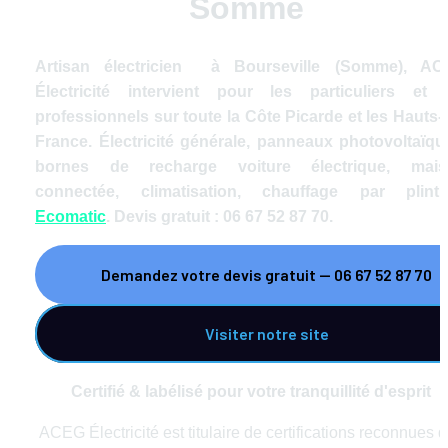
Somme 
Artisan électricien  à Bourseville (Somme), AC
Électricité intervient pour les particuliers et l
professionnels sur toute la Côte Picarde et les Hauts-
France. Électricité générale, panneaux photovoltaïque
bornes de recharge voiture électrique, mais
Ecomatic
. Devis gratuit : 06 67 52 87 70.
Demandez votre devis gratuit — 06 67 52 87 70
Visiter notre site
Certifié & labélisé pour votre tranquillité d'esprit
ACEG Électricité est titulaire de certifications reconnues qu